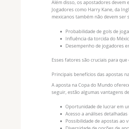
Além disso, os apostadores devem e
Jogadores como Harry Kane, da Ing
mexicanos também não devem ser s
Probabilidade de gols de jog
Influência da torcida do Méx
Desempenho de jogadores em
Esses fatores são cruciais para qu
Principais benefícios das apostas 
A aposta na Copa do Mundo oferece 
seguir, estão algumas vantagens de
Oportunidade de lucrar em u
Acesso a análises detalhadas
Possibilidade de apostas ao 
Diversidade de opções de apo