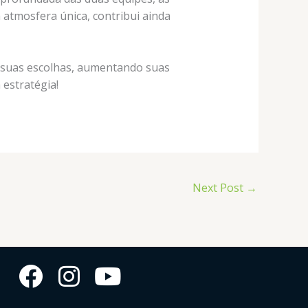
 atmosfera única, contribui ainda
m suas escolhas, aumentando suas
estratégia!
Next Post
→