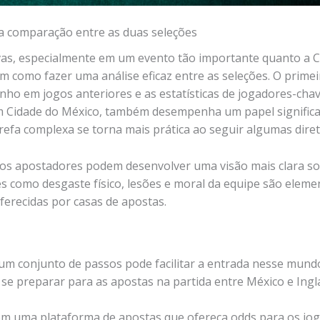
a comparação entre as duas seleções
as, especialmente em um evento tão importante quanto a C
 como fazer uma análise eficaz entre as seleções. O primei
ho em jogos anteriores e as estatísticas de jogadores-chave.
em Cidade do México, também desempenha um papel significat
efa complexa se torna mais prática ao seguir algumas diretri
, os apostadores podem desenvolver uma visão mais clara s
es como desgaste físico, lesões e moral da equipe são ele
ferecidas por casas de apostas.
um conjunto de passos pode facilitar a entrada nesse mund
se preparar para as apostas na partida entre México e Ingla
em uma plataforma de apostas que ofereça odds para os jo