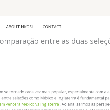
ABOUT NKOSI
CONTACT
comparação entre as duas seleç
tem se tornado cada vez mais popular, especialmente com a
 entre seleções como México e Inglaterra é fundamental pa
em vencerá México vs Inglaterra
. Ao analisarmos as perspec