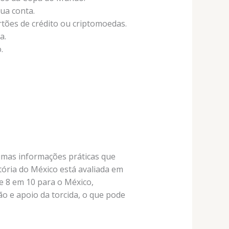
ua conta.
tões de crédito ou criptomoedas.
a.
.
gumas informações práticas que
itória do México está avaliada em
de 8 em 10 para o México,
o e apoio da torcida, o que pode